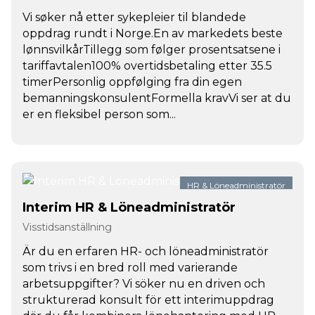
Vi søker nå etter sykepleier til blandede
oppdrag rundt i Norge.En av markedets beste
lønnsvilkårTillegg som følger prosentsatsene i
tariffavtalen100% overtidsbetaling etter 35.5
timerPersonlig oppfølging fra din egen
bemanningskonsulentFormella kravVi ser at du
er en fleksibel person som...
HR & Löneadministratör
Interim HR & Löneadministratör
Visstidsanställning
Är du en erfaren HR- och löneadministratör
som trivs i en bred roll med varierande
arbetsuppgifter? Vi söker nu en driven och
strukturerad konsult för ett interimuppdrag