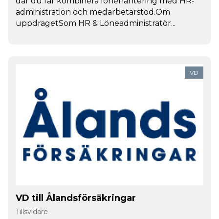
där du får kombinera lönehantering med HR-
administration och medarbetarstöd.Om
uppdragetSom HR & Löneadministratör...
VD
VD till Ålandsförsäkringar
Tillsvidare