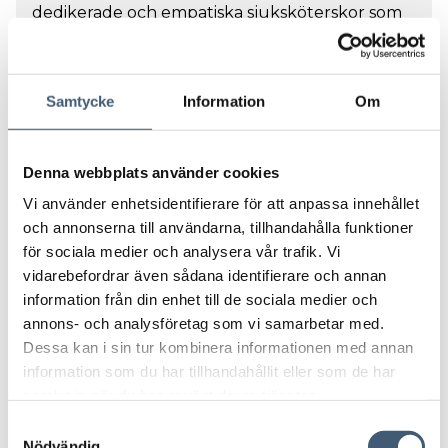
dedikerade och empatiska sjuksköterskor som
vill bli en del av vårt fantastiska team inom
sjukvården i Sverige och Norge. Hos oss får du
möjlighet att arbeta i en dynamisk och
Samtycke
Information
Om
stödjande miljö där patientens välmående alltid
står i...
Denna webbplats använder cookies
Vi använder enhetsidentifierare för att anpassa innehållet
och annonserna till användarna, tillhandahålla funktioner
Allmänsjuksköterska/Specialistsjuksköterska
för sociala medier och analysera vår trafik. Vi
vidarebefordrar även sådana identifierare och annan
information från din enhet till de sociala medier och
annons- och analysföretag som vi samarbetar med.
Dessa kan i sin tur kombinera informationen med annan
information som du har tillhandahållit eller som de har
samlat in när du har använt deras tjänster.
S
Nödvändig