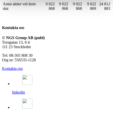
Antal aktier vid årets
9 022
9 022
9 022
9 022
24 812
slut
868
868
868
869
883
Kontakta oss
© NGS Group AB (publ)
Torsgatan 13, 6 tr
111 23 Stockholm
Tel: 08-505 808 30
Org nr: 556535-1128
Kontakta oss
linkedin