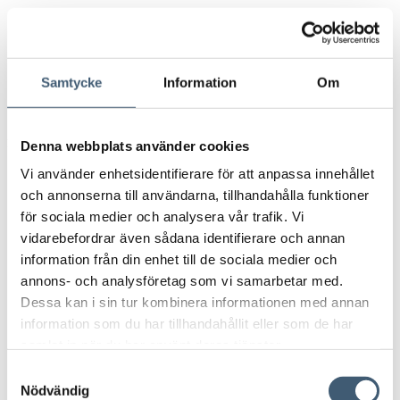
Rörelsemarginal: 4% över tid
Aktieutdelning: 40-50% av resultat efter skatt
Nettoskuldsättning: max 50% av eget kapital
Samtycke
Information
Om
Femårsöversikt
Denna webbplats använder cookies
Resultaträkning i
Vi använder enhetsidentifierare för att anpassa innehållet
2020
2021
2022
2023
2024
TSEK
och annonserna till användarna, tillhandahålla funktioner
Nettoomsättning
432 201
495 902
571 156
499 640
350 349
för sociala medier och analysera vår trafik. Vi
-126
Rörelseresultat
11 466
18 393
6 880
-72 562
vidarebefordrar även sådana identifierare och annan
974
information från din enhet till de sociala medier och
Resultat efter
-130
10 187
16 792
4 847
-76 149
finansnetto
459
annons- och analysföretag som vi samarbetar med.
-125
Dessa kan i sin tur kombinera informationen med annan
Årets resultat
8 148
13 175
3 673
-72 020
774
information som du har tillhandahållit eller som de har
Balansräkning i
2020
2021
2022
2023
2024
samlat in när du har använt deras tjänster.
TSEK
Anläggningstillgångar
228 613
236 996
232 241
137 152
87 569
Samtyckesval
Kortfristiga fordringar
75 948
101 506
130 540
87 558
54 511
Nödvändig