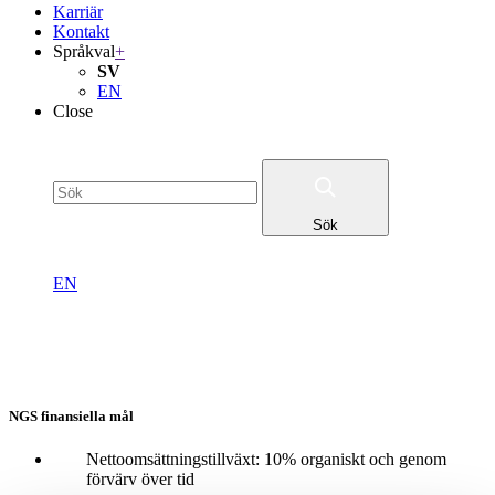
Karriär
Kontakt
Språkval
+
SV
EN
Close
Sök
SV
EN
Finansiell översikt
NGS finansiella mål
Nettoomsättningstillväxt: 10% organiskt och genom
förvärv över tid