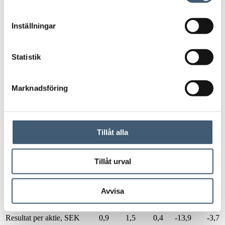
Likvida medel
3 228
3 586
4 406
2 341
14 931
Summa tillgångar
307 789
342 088
367 188
227 051
157 011
Inställningar
Eget kapital
230 098
243 648
243 134
116 760
92 168
Långfristiga skulder
5 010
7 982
1 439
14 434
17 423
Statistik
Kortfristiga skulder
72 681
90 458
122 615
95 857
47 420
Summa eget kapital &
307 789
342 088
367 188
227 051
157 011
Marknadsföring
skulder
Nyckeltal
2020
2021
2022
2023
2024
Nettoomsättningstillväxt
-21%
15%
15%
-13%
-26%
Tillåt alla
Rörelsemarginal
2,7%
3,7%
1,2%
-25,4%
-20,7%
Vinstmarginal
1,9%
2,7%
0,6%
-25,2%
-20,5%
Tillåt urval
Soliditet
74,8%
71,2%
66,2%
51,4%
58,7%
Nettoskuldsättningsgrad
4,1%
6,7%
14,0%
22,3%
4,4%
Avvisa
Eget kapital per aktie,
25,5
27,0
27,0
12,9
3,7
SEK
Resultat per aktie, SEK
0,9
1,5
0,4
-13,9
-3,7