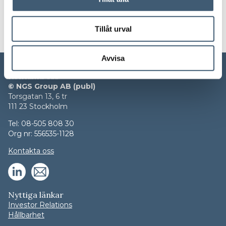
tf VD, Gerth Svensson, kvarstår till dess.
Läs pressmeddelandet »
Tillåt urval
Avvisa
Kontakta oss
© NGS Group AB (publ)
Torsgatan 13, 6 tr
111 23 Stockholm
Tel: 08-505 808 30
Org nr: 556535-1128
Kontakta oss
Nyttiga länkar
Investor Relations
Hållbarhet