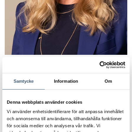
2022-12-19
Erika Rönnquist Hoh ny VD för
Samtycke
Information
Om
NGS Group AB
Erika Rönnquist Hoh har utsetts till ny VD för NGS
Denna webbplats använder cookies
Group AB. Erika har en gedigen erfarenhet från
Vi använder enhetsidentifierare för att anpassa innehållet
koncernledande befattningar där hon drivit och
och annonserna till användarna, tillhandahålla funktioner
genomfört ett antal framgångsrika förändrings- och
för sociala medier och analysera vår trafik. Vi
tillväxtresor. Erika kommer närmast från en roll som