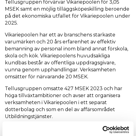
Tellusgruppen förvärvar Vikariepoolen för 3,05
MSEK samt en möjlig tilläggsköpeskilling beroende
på det ekonomiska utfallet för Vikariepoolen under
2025.
Vikariepoolen har ett av branschens starkaste
varumärken och 20 års erfarenhet av effektiv
bemanning av personal inom bland annat förskola,
skola och kök. Vikariepoolens huvudsakliga
kundbas består av offentliga uppdragsgivare,
vunna genom upphandlingar. Verksamheten
omsätter för närvarande 20 MSEK.
Tellusgruppen omsatte 427 MSEK 2023 och har
höga tillväxtambitioner och avser att organisera
verksamheten i Vikariepoolen i ett separat
dotterbolag och som en del av affärsområdet
Utbildningstjänster.
”Vikariepoolen är en välrenommerad verksamhet
som vi är glada att välkomna till Tellusgruppen. Vår