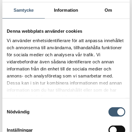
vision är att bli utbildningssektorns förstahandsval
Samtycke
Information
Om
för specialistutbildningstjänster,
modersmålsundervisning och
medarbetarförsörjning. Genom att utnyttja vår
Denna webbplats använder cookies
starka position inom modersmålsundervisning och
bredda vårt erbjudande, stärker vi vår
Vi använder enhetsidentifierare för att anpassa innehållet
marknadsnärvaro och tillväxtpotential”,
säger
och annonserna till användarna, tillhandahålla funktioner
Tellusgruppens vd Bijan Fahimi.
för sociala medier och analysera vår trafik. Vi
vidarebefordrar även sådana identifierare och annan
”Som ett steg i att öka vårt fokus på ett färre antal
information från din enhet till de sociala medier och
affärsområden är en avyttring av Vikariepoolen
annons- och analysföretag som vi samarbetar med.
logisk för oss. Att få tillhöra Tellusgruppen är idealiskt
Dessa kan i sin tur kombinera informationen med annan
för vår personal och våra kunder inom
information som du har tillhandahållit eller som de har
Vikariepoolen. Vi har varit mycket måna om att alla
samlat in när du har använt deras tjänster.
parter och framförallt personalen ska känna sig
nöjda med det bolag vi avyttrar verksamheten till.
S
Nödvändig
Tellusgruppen är en långsiktig aktör inom
a
skolsektorn med en varm och bra företagskultur
m
vilket gör att vi känner oss övertygade om att
t
Inställningar