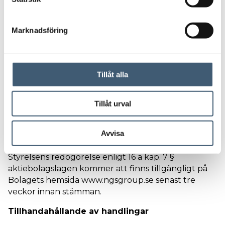
är således även villkorat av bolagsstämmans
e
godkännande.
s
Marknadsföring
v
Mot bakgrund av ovan föreslår styrelsen i Bolaget
a
att stämman fattar beslut om godkännande av
l
Lånet.
Tillåt alla
För giltigt beslut i enlighet med styrelsens förslag
enligt denna punkt krävs att det biträdes av mer än
hälften av de vid stämman avgivna rösterna. De
Tillåt urval
aktier som innehas av Charlotte Pantzar Huth ska
inte beaktas vid bolagsstämmans beslut enligt
Avvisa
denna punkt 7.
Styrelsens redogörelse enligt 16 a kap. 7 §
aktiebolagslagen kommer att finns tillgängligt på
Bolagets hemsida www.ngsgroup.se senast tre
veckor innan stämman.
Tillhandahållande av handlingar