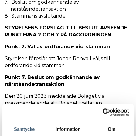
Beslut om godkännande av
närståendetransaktion
Stämmans avslutande
STYRELSENS FÖRSLAG TILL BESLUT AVSEENDE
PUNKTERNA 2 OCH 7 PÅ DAGORDNINGEN
Punkt 2. Val av ordförande vid stämman
Styrelsen föreslår att Johan Renvall väljs till
ordförande vid stämman.
Punkt 7. Beslut om godkännande av
närståendetransaktion
Den 20 juni 2023 meddelade Bolaget via
pressmeddelande att Bolaget träffat en
överenskommelse med Nordea om att påbörja
fakturaförsäljning och samtidigt minska befintlig
checkkontokredit i syfte att långsiktigt minska
Samtycke
Information
Om
finansieringskostnaden av sitt rörelsekapitalbehov.