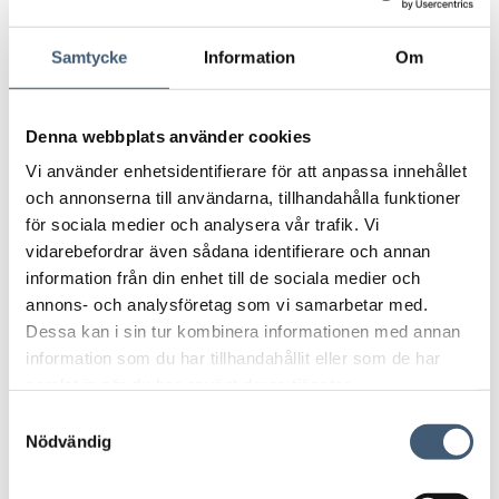
Genom denna omställning skapar vi
förutsättningar för en långsiktig lönsamhet samt
Samtycke
Information
Om
ett fortsatt fokus på våra kunder, medarbetare och
hela vår breda palett av tjänster i våra befintliga
verksamhetsområden i Sverige, säger Erika
Denna webbplats använder cookies
Rönnquist Hoh, VD NGS Group.
Vi använder enhetsidentifierare för att anpassa innehållet
Den redan uppstartade satsningen i Norge är ett
och annonserna till användarna, tillhandahålla funktioner
viktigt tillväxtområde som inte berörs av
för sociala medier och analysera vår trafik. Vi
omställningen utan den fortsätter enligt plan,
vidarebefordrar även sådana identifierare och annan
fortsätter Erika Rönnquist Hoh.
information från din enhet till de sociala medier och
Styrelsen har även beslutat om en
annons- och analysföretag som vi samarbetar med.
goodwillnedskrivning på 100 MSEK som kommer
Dessa kan i sin tur kombinera informationen med annan
redovisas som en engångskostnad i 3:e kvartalet
information som du har tillhandahållit eller som de har
2023. Nedskrivningen beror på högre
samlat in när du har använt deras tjänster.
marknadsräntor och en uppdaterad bedömning av
S
framtida intäkter. Nedskrivningen är ej
Nödvändig
a
kassaflödespåverkande och påverkar inte det
m
underliggande resultatet.
t