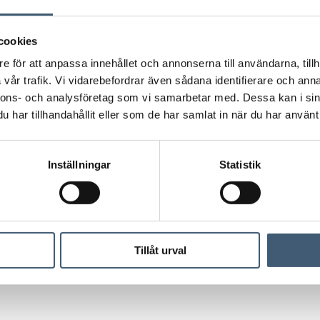
:
cookies
lefon 08-505 808 33 eller mailadress
klas.wilborg
e för att anpassa innehållet och annonserna till användarna, tillh
vår trafik. Vi vidarebefordrar även sådana identifierare och anna
nnons- och analysföretag som vi samarbetar med. Dessa kan i sin
har tillhandahållit eller som de har samlat in när du har använt 
roup AB (publ) är skyldig att offentliggöra enl
rument samt Nasdaq Stockholms regelverk. Inform
Inställningar
Statistik
ovisning för 2019
Tillåt urval