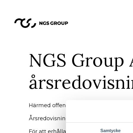
NGS Group A
årsredovisni
Härmed offentliggör NGS Group AB (publ
Årsredovisningen finns även tillgängl
Samtycke
För att erhålla ett tryckt exemplar av