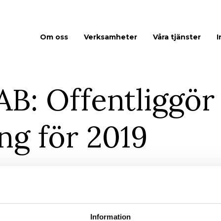
Om oss
Verksamheter
Våra tjänster
I
B: Offentliggör
ng för 2019
) sin årsredovisning för 2019.
ig på bolagets hemsida www.ngsgroup.se.
Information
 årsredovisningen, vänligen kontakta bolaget via e