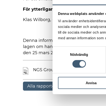
För ytterligare information kontakta
Denna webbplats använder 
Klas Wilborg, CFO för NGS Group på te
Vi använder enhetsidentifierar
sociala medier och analysera 
till de sociala medier och a
med annan information som du 
Denna information är sådan som NGS G
lagen om handel med finansiella inst
S
den 25 mars 2020 kl. 12.30.
Nödvändig
a
m
t
NGS Group AB: Offentliggör årsred
y
c
Avvisa
k
Alla rapporter
e
s
v
a