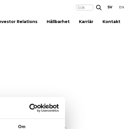
SV
EN
nvestor Relations
Hållbarhet
Karriär
Kontakt
Om
-post på info@ngsgroup.se.