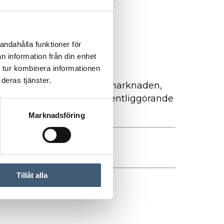
@ngsgroup.se
.
andahålla funktioner för
n information från din enhet
 tur kombinera informationen
deras tjänster.
igt lagen om värdepappersmarknaden,
ationen lämnades för offentliggörande
Marknadsföring
Tillåt alla