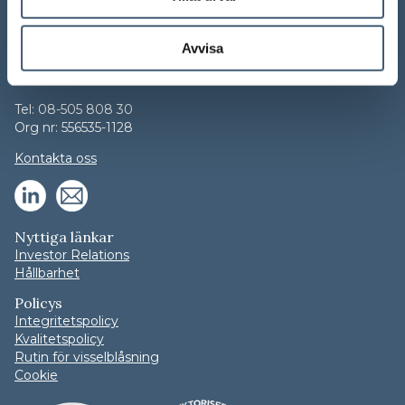
Kontakta oss
© NGS Group AB (publ)
Avvisa
Torsgatan 13, 6 tr
111 23 Stockholm
Tel: 08-505 808 30
Org nr: 556535-1128
Kontakta oss
Nyttiga länkar
Investor Relations
Hållbarhet
Policys
Integritetspolicy
Kvalitetspolicy
Rutin för visselblåsning
Cookie