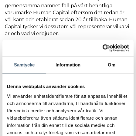
gemensamma namnet föll på vårt befintliga
varumärke Human Capital eftersom det redan är
väl känt och etablerat sedan 20 år tillbaka. Human
Capital tycker vi dessutom väl representerar vilka vi
är och vad vi erbjuder.
Human Capitals erbjudande innefattar därmed;
Rekrytering av chefer och specialister
Interimskonsulter
Samtycke
Information
Om
Executive Search av till exempel VD och
styrelseledamöter
Assessments som tillhandahålls av våra
Denna webbplats använder cookies
legitimerade psykologer
Vi använder enhetsidentifierare för att anpassa innehållet
och annonserna till användarna, tillhandahålla funktioner
Vi är förvissade om att detta förbättrar vårt
för sociala medier och analysera vår trafik. Vi
erbjudande och vår service och att vi på det här
sättet blir kundernas och kandidaternas bästa
vidarebefordrar även sådana identifierare och annan
partner inom Executive Search, Rekrytering,
information från din enhet till de sociala medier och
Assessment och Interim.
annons- och analysföretag som vi samarbetar med.