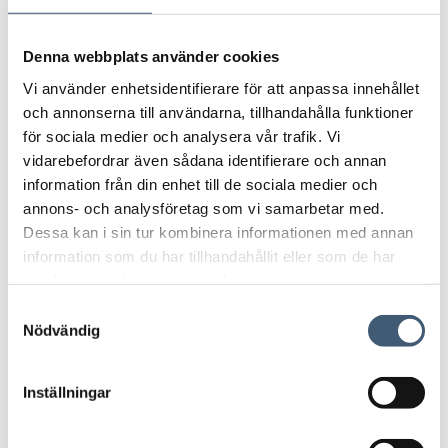
Denna webbplats använder cookies
Revisionsutskott
Vi använder enhetsidentifierare för att anpassa innehållet
och annonserna till användarna, tillhandahålla funktioner
för sociala medier och analysera vår trafik. Vi
vidarebefordrar även sådana identifierare och annan
information från din enhet till de sociala medier och
annons- och analysföretag som vi samarbetar med.
Dessa kan i sin tur kombinera informationen med annan
information som du har tillhandahållit eller som de har
samlat in när du har använt deras tjänster.
S
Nödvändig
a
m
t
Inställningar
y
c