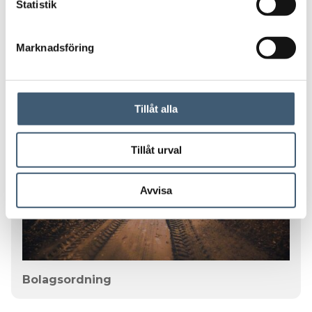
k
Statistik
Ersättningsutskott
e
s
Marknadsföring
v
a
l
Tillåt alla
Tillåt urval
Avvisa
Bolagsordning